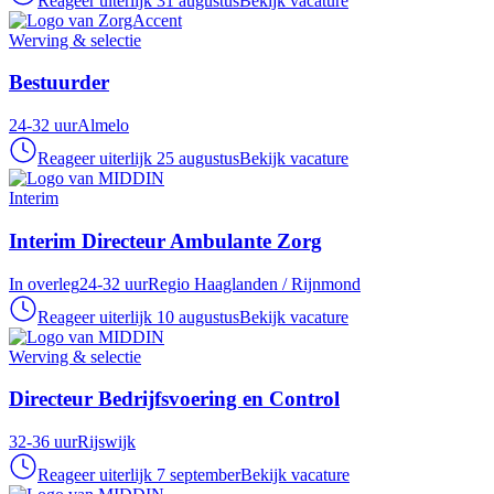
Reageer uiterlijk 31 augustus
Bekijk vacature
Werving & selectie
Bestuurder
24-32 uur
Almelo
Reageer uiterlijk 25 augustus
Bekijk vacature
Interim
Interim Directeur Ambulante Zorg
In overleg
24-32 uur
Regio Haaglanden / Rijnmond
Reageer uiterlijk 10 augustus
Bekijk vacature
Werving & selectie
Directeur Bedrijfsvoering en Control
32-36 uur
Rijswijk
Reageer uiterlijk 7 september
Bekijk vacature