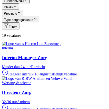
Functieniveau
Plaats
Provincie
Type zorgorganisatie
Filters
19
vacature
s
Interim
Interim Manager Zorg
Minder dan 24 uur
Dordecht
Reageer uiterlijk 10 augustus
Bekijk vacature
Werving & selectie
Directeur Zorg
32-36 uur
Arnhem