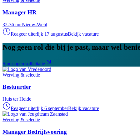
Werving & selectie
Manager HR
32-36 uur
Nieuw-Wehl
Reageer uiterlijk 17 augustus
Bekijk vacature
Nog geen rol die bij je past, maar wel ben
Stuur open sollicitatie
Werving & selectie
Bestuurder
Huis ter Heide
Reageer uiterlijk 6 september
Bekijk vacature
Werving & selectie
Manager Bedrijfsvoering