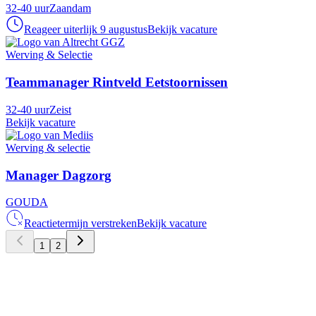
32-40 uur
Zaandam
Reageer uiterlijk 9 augustus
Bekijk vacature
Werving & Selectie
Teammanager Rintveld Eetstoornissen
32-40 uur
Zeist
Bekijk vacature
Werving & selectie
Manager Dagzorg
GOUDA
Reactietermijn verstreken
Bekijk vacature
1
2