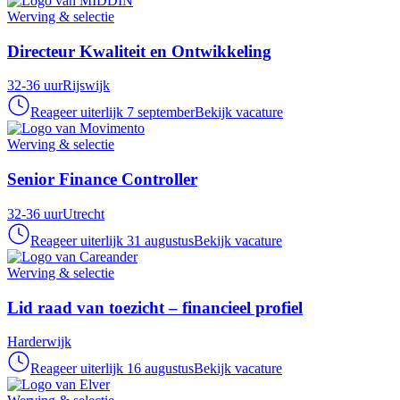
Werving & selectie
Directeur Kwaliteit en Ontwikkeling
32-36 uur
Rijswijk
Reageer uiterlijk 7 september
Bekijk vacature
Werving & selectie
Senior Finance Controller
32-36 uur
Utrecht
Reageer uiterlijk 31 augustus
Bekijk vacature
Werving & selectie
Lid raad van toezicht – financieel profiel
Harderwijk
Reageer uiterlijk 16 augustus
Bekijk vacature