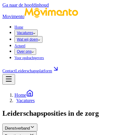
Ga naar de hoofdinhoud
Movimento
Home
Vacatures
Wat wij doen
Actueel
Over ons
Voor opdrachtgevers
Contact
Leiderschapsplatform
Home
Vacatures
Leiderschapsposities in de zorg
Dienstverband