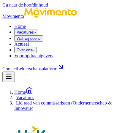
Ga naar de hoofdinhoud
Movimento
Home
Vacatures
Wat wij doen
Actueel
Over ons
Voor opdrachtgevers
Contact
Leiderschapsplatform
Home
Vacatures
Lid raad van commissarissen (Ondernemerschap &
Innovatie)