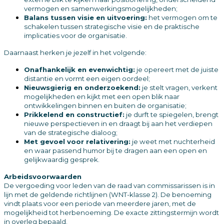
vermogen en samenwerkingsmogelijkheden;
Balans tussen visie en uitvoering:
het vermogen om te
schakelen tussen strategische visie en de praktische
implicaties voor de organisatie.
Daarnaast herken je jezelf in het volgende:
Onafhankelijk en evenwichtig:
je opereert met de juiste
distantie en vormt een eigen oordeel;
Nieuwsgierig en onderzoekend:
je stelt vragen, verkent
mogelijkheden en kijkt met een open blik naar
ontwikkelingen binnen en buiten de organisatie;
Prikkelend en constructief:
je durft te spiegelen, brengt
nieuwe perspectieven in en draagt bij aan het verdiepen
van de strategische dialoog;
Met gevoel voor relativering:
je weet met nuchterheid
en waar passend humor bij te dragen aan een open en
gelijkwaardig gesprek.
Arbeidsvoorwaarden
De vergoeding voor leden van de raad van commissarissen is in
lijn met de geldende richtlijnen (WNT-klasse 2). De benoeming
vindt plaats voor een periode van meerdere jaren, met de
mogelijkheid tot herbenoeming. De exacte zittingstermijn wordt
in overleg bepaald.