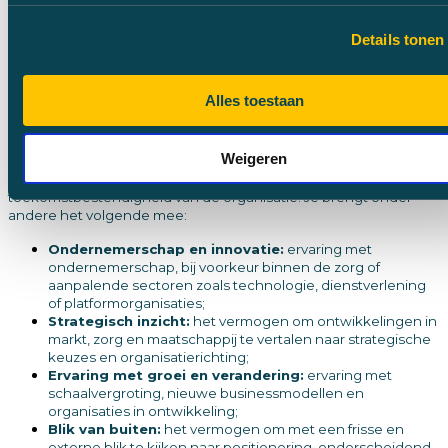
hoe de organisatie zich ontwikkelt tot een duurzame en
toekomstbestendige speler binnen het zorglandschap;
Sparringpartner:
het fungeren als strategisch
Details tonen
gesprekspartner voor bestuurder en raad bij vraagstukken
rondom groei, innovatie en organisatieontwikkeling.
Alles toestaan
Wat breng je mee
Voor deze rol wordt gezocht naar een toezichthouder met een
ondernemend profiel en ervaring met strategische
Weigeren
ontwikkeling, groei en innovatie binnen organisaties. Je bent in
staat om vanuit een extern perspectief bij te dragen aan de
toekomstbestendigheid van de organisatie. Je brengt onder
andere het volgende mee:
Ondernemerschap en innovatie:
ervaring met
ondernemerschap, bij voorkeur binnen de zorg of
aanpalende sectoren zoals technologie, dienstverlening
of platformorganisaties;
Strategisch inzicht:
het vermogen om ontwikkelingen in
markt, zorg en maatschappij te vertalen naar strategische
keuzes en organisatierichting;
Ervaring met groei en verandering:
ervaring met
schaalvergroting, nieuwe businessmodellen en
organisaties in ontwikkeling;
Blik van buiten:
het vermogen om met een frisse en
externe blik te kijken naar positionering, onderscheidend