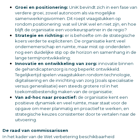
Groei en positionering:
UniK bevindt zich in een fase van
verdere groei, zowel autonoom als via mogelijke
samenwerkingsvormen. Dit roept vraagstukken op
rondom positionering: wat wil UniK wel en niet zijn, en hoe
blijft de organisatie een voorkeurspartner in de regio?
Strategie en richting:
er is behoefte om de strategische
koers verder te expliciteren. De organisatie kent veel
ondernemerschap en ruimte, maar mist op onderdelen
nog een duidelijke stip op de horizon en samenhang in de
lange termijnontwikkeling;
Innovatie en ontwikkeling van zorg:
innovatie binnen
de gehandicaptenzorg is nog beperkt ontwikkeld.
Tegelijkertijd spelen vraagstukken rondom technologie,
digitalisering en de inrichting van zorg (zoals specialisatie
versus generalisatie) een steeds grotere rol in het
toekomstbestendig maken van de organisatie;
Van ad-hoc naar proactief:
de organisatie kent een
positieve dynamiek en veel ruimte, maar staat voor de
opgave om meer planmatig en proactief te werken, en
strategische keuzes consistenter door te vertalen naar de
uitvoering.
De raad van commissarissen
In het kader van de Wet verbetering beschikbaarheid