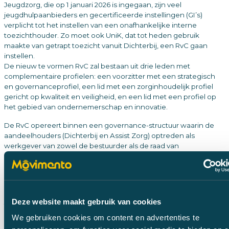
Jeugdzorg, die op 1 januari 2026 is ingegaan, zijn veel
jeugdhulpaanbieders en gecertificeerde instellingen (GI’s)
verplicht tot het instellen van een onafhankelijke interne
toezichthouder. Zo moet ook UniK, dat tot heden gebruik
maakte van getrapt toezicht vanuit Dichterbij, een RvC gaan
instellen.
De nieuw te vormen RvC zal bestaan uit drie leden met
complementaire profielen: een voorzitter met een strategisch
en governanceprofiel, een lid met een zorginhoudelijk profiel
gericht op kwaliteit en veiligheid, en een lid met een profiel op
het gebied van ondernemerschap en innovatie.
De RvC opereert binnen een governance-structuur waarin de
aandeelhouders (Dichterbij en Assist Zorg) optreden als
werkgever van zowel de bestuurder als de raad van
commissarissen. Dit vraagt om toezichthouders die zich bewust
zijn van deze verhoudingen en zich daarbinnen onafhankelijk en
rolvast kunnen positioneren.
Van de leden van de RvC wordt verwacht dat zij, naast hun
Deze website maakt gebruik van cookies
toezichthoudende rol, actief bijdragen aan de strategische
dialoog en als klankbord fungeren voor de bestuurder. Daarbij
We gebruiken cookies om content en advertenties te
gaat het nadrukkelijk niet om klassiek, afstandelijk toezicht, maar