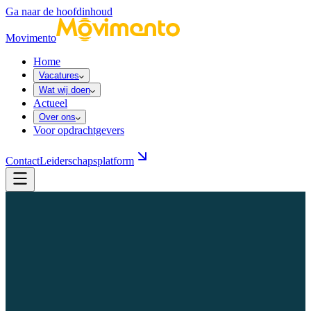
Ga naar de hoofdinhoud
Movimento
Home
Vacatures
Wat wij doen
Actueel
Over ons
Voor opdrachtgevers
Contact
Leiderschapsplatform