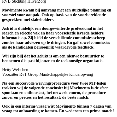
g en
e
ies
n
er
e
 van
atch!