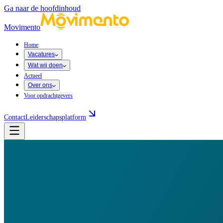
Ga naar de hoofdinhoud
Movimento
Home
Vacatures
Wat wij doen
Actueel
Over ons
Voor opdrachtgevers
Contact
Leiderschapsplatform