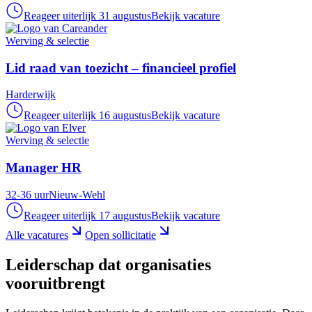
Reageer uiterlijk 31 augustus
Bekijk vacature
Werving & selectie
Lid raad van toezicht – financieel profiel
Harderwijk
Reageer uiterlijk 16 augustus
Bekijk vacature
Werving & selectie
Manager HR
32-36 uur
Nieuw-Wehl
Reageer uiterlijk 17 augustus
Bekijk vacature
Alle vacatures
Open sollicitatie
Leiderschap dat organisaties
vooruitbrengt