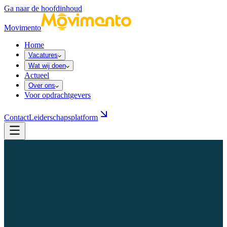
Ga naar de hoofdinhoud
Movimento
Home
Vacatures
Wat wij doen
Actueel
Over ons
Voor opdrachtgevers
Contact
Leiderschapsplatform