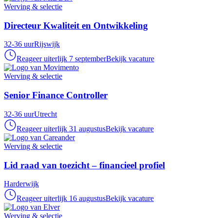
Werving & selectie
Directeur Kwaliteit en Ontwikkeling
32-36 uur
Rijswijk
Reageer uiterlijk 7 september
Bekijk vacature
Werving & selectie
Senior Finance Controller
32-36 uur
Utrecht
Reageer uiterlijk 31 augustus
Bekijk vacature
Werving & selectie
Lid raad van toezicht – financieel profiel
Harderwijk
Reageer uiterlijk 16 augustus
Bekijk vacature
Werving & selectie