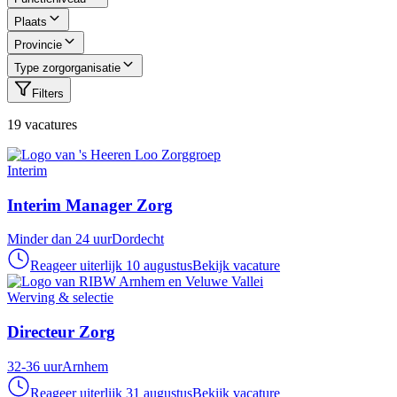
Plaats
Provincie
Type zorgorganisatie
Filters
19
vacature
s
Interim
Interim Manager Zorg
Minder dan 24 uur
Dordecht
Reageer uiterlijk 10 augustus
Bekijk vacature
Werving & selectie
Directeur Zorg
32-36 uur
Arnhem
Reageer uiterlijk 31 augustus
Bekijk vacature