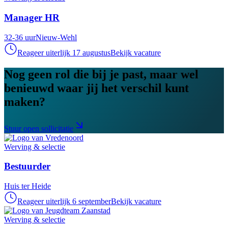
Manager HR
32-36 uur
Nieuw-Wehl
Reageer uiterlijk 17 augustus
Bekijk vacature
Nog geen rol die bij je past, maar wel
benieuwd waar jij het verschil kunt
maken?
Stuur open sollicitatie
Werving & selectie
Bestuurder
Huis ter Heide
Reageer uiterlijk 6 september
Bekijk vacature
Werving & selectie