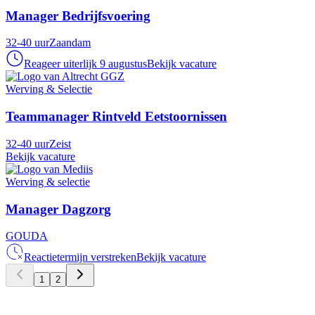
Manager Bedrijfsvoering
32-40 uur
Zaandam
Reageer uiterlijk 9 augustus
Bekijk vacature
Werving & Selectie
Teammanager Rintveld Eetstoornissen
32-40 uur
Zeist
Bekijk vacature
Werving & selectie
Manager Dagzorg
GOUDA
Reactietermijn verstreken
Bekijk vacature
1
2