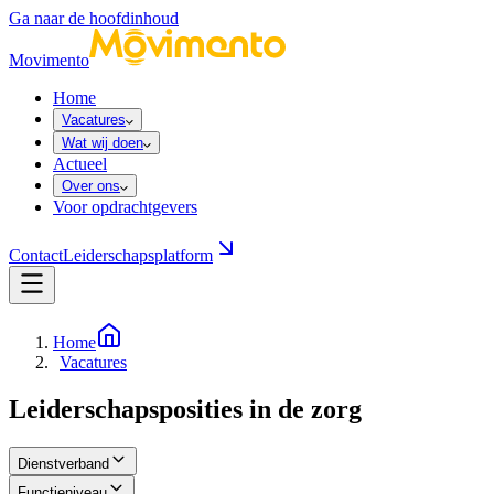
Ga naar de hoofdinhoud
Movimento
Home
Vacatures
Wat wij doen
Actueel
Over ons
Voor opdrachtgevers
Contact
Leiderschapsplatform
Home
Vacatures
Leiderschapsposities in de zorg
Dienstverband
Functieniveau