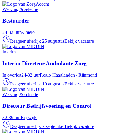
Werving & selectie
Bestuurder
24-32 uur
Almelo
Reageer uiterlijk 25 augustus
Bekijk vacature
Interim
Interim Directeur Ambulante Zorg
In overleg
24-32 uur
Regio Haaglanden / Rijnmond
Reageer uiterlijk 10 augustus
Bekijk vacature
Werving & selectie
Directeur Bedrijfsvoering en Control
32-36 uur
Rijswijk
Reageer uiterlijk 7 september
Bekijk vacature