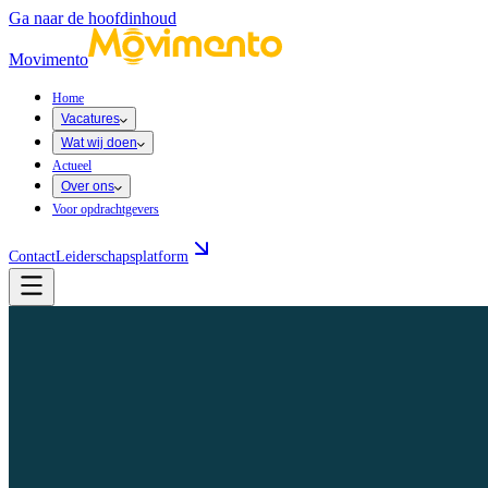
Ga naar de hoofdinhoud
Movimento
Home
Vacatures
Wat wij doen
Actueel
Over ons
Voor opdrachtgevers
Contact
Leiderschapsplatform