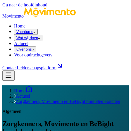
Ga naar de hoofdinhoud
Movimento
Home
Vacatures
Wat wij doen
Actueel
Over ons
Voor opdrachtgevers
Contact
Leiderschapsplatform
Home
Actueel
Zorgkenners, Movimento en BeBight bundelen krachten
Algemeen
Zorgkenners, Movimento en BeBight