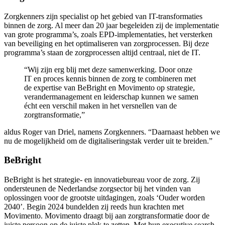
Zorgkenners zijn specialist op het gebied van IT-transformaties
binnen de zorg. Al meer dan 20 jaar begeleiden zij de implementatie
van grote programma’s, zoals EPD-implementaties, het versterken
van beveiliging en het optimaliseren van zorgprocessen. Bij deze
programma’s staan de zorgprocessen altijd centraal, niet de IT.
“Wij zijn erg blij met deze samenwerking. Door onze
IT en proces kennis binnen de zorg te combineren met
de expertise van BeBright en Movimento op strategie,
verandermanagement en leiderschap kunnen we samen
écht een verschil maken in het versnellen van de
zorgtransformatie,”
aldus Roger van Driel, namens Zorgkenners. “Daarnaast hebben we
nu de mogelijkheid om de digitaliseringstak verder uit te breiden.”
BeBright
BeBright is het strategie- en innovatiebureau voor de zorg. Zij
ondersteunen de Nederlandse zorgsector bij het vinden van
oplossingen voor de grootste uitdagingen, zoals ‘Ouder worden
2040’. Begin 2024 bundelden zij reeds hun krachten met
Movimento. Movimento draagt bij aan zorgtransformatie door de
juiste persoon op de juiste plek te zetten. Met hun executive search-