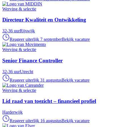
Werving & selectie
Directeur Kwaliteit en Ontwikkeling
32-36 uur
Rijswijk
Reageer uiterlijk 7 september
Bekijk vacature
Werving & selectie
Senior Finance Controller
32-36 uur
Utrecht
Reageer uiterlijk 31 augustus
Bekijk vacature
Werving & selectie
Lid raad van toezicht – financieel profiel
Harderwijk
Reageer uiterlijk 16 augustus
Bekijk vacature