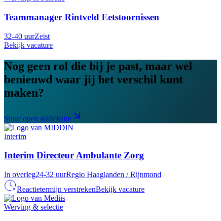
Teammanager Rintveld Eetstoornissen
32-40 uur
Zeist
Bekijk vacature
Nog geen rol die bij je past, maar wel
benieuwd waar jij het verschil kunt
maken?
Stuur open sollicitatie
Interim
Interim Directeur Ambulante Zorg
In overleg
24-32 uur
Regio Haaglanden / Rijnmond
Reactietermijn verstreken
Bekijk vacature
Werving & selectie