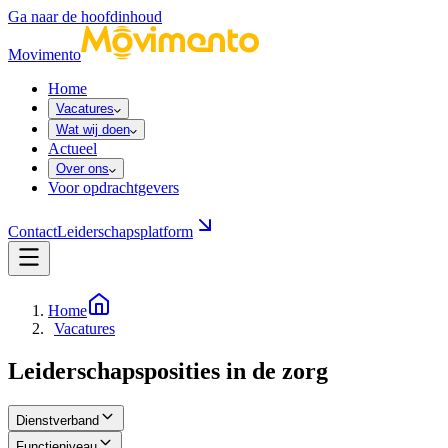
Ga naar de hoofdinhoud
Movimento
Home
Vacatures
Wat wij doen
Actueel
Over ons
Voor opdrachtgevers
Contact
Leiderschapsplatform
Home
Vacatures
Leiderschapsposities in de zorg
Dienstverband
Functieniveau