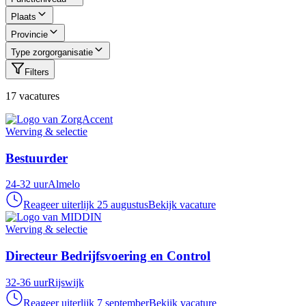
Plaats
Provincie
Type zorgorganisatie
Filters
17
vacature
s
Werving & selectie
Bestuurder
24-32 uur
Almelo
Reageer uiterlijk 25 augustus
Bekijk vacature
Werving & selectie
Directeur Bedrijfsvoering en Control
32-36 uur
Rijswijk
Reageer uiterlijk 7 september
Bekijk vacature