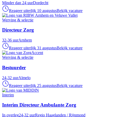
Minder dan 24 uur
Dordecht
Reageer uiterlijk 10 augustus
Bekijk vacature
Werving & selectie
Directeur Zorg
32-36 uur
Arnhem
Reageer uiterlijk 31 augustus
Bekijk vacature
Werving & selectie
Bestuurder
24-32 uur
Almelo
Reageer uiterlijk 25 augustus
Bekijk vacature
Interim
Interim Directeur Ambulante Zorg
In overleg
24-32 uur
Regio Haaglanden / Rijnmond