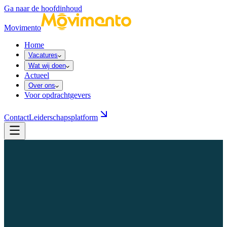
Ga naar de hoofdinhoud
Movimento
Home
Vacatures
Wat wij doen
Actueel
Over ons
Voor opdrachtgevers
Contact
Leiderschapsplatform