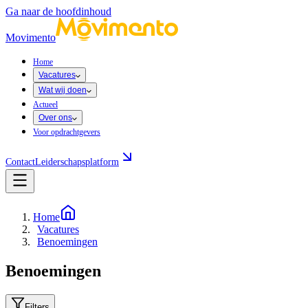
Ga naar de hoofdinhoud
Movimento
Home
Vacatures
Wat wij doen
Actueel
Over ons
Voor opdrachtgevers
Contact
Leiderschapsplatform
Home
Vacatures
Benoemingen
Benoemingen
Filters