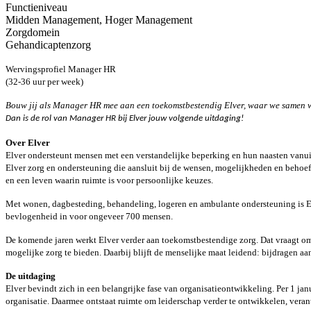
Functieniveau
Midden Management, Hoger Management
Zorgdomein
Gehandicaptenzorg
Wervingsprofiel Manager HR
(32-36 uur per week)
Bouw jij als Manager HR mee aan een toekomstbestendig Elver, waar we samen 
Dan is de rol van Manager HR bij Elver jouw volgende uitdaging!
Over Elver
Elver ondersteunt mensen met een verstandelijke beperking en hun naasten vanui
Elver zorg en ondersteuning die aansluit bij de wensen, mogelijkheden en behoe
en een leven waarin ruimte is voor persoonlijke keuzes.
Met wonen, dagbesteding, behandeling, logeren en ambulante ondersteuning is El
bevlogenheid in voor ongeveer 700 mensen.
De komende jaren werkt Elver verder aan toekomstbestendige zorg. Dat vraagt om 
mogelijke zorg te bieden. Daarbij blijft de menselijke maat leidend: bijdragen a
De uitdaging
Elver bevindt zich in een belangrijke fase van organisatieontwikkeling. Per 1 ja
organisatie. Daarmee ontstaat ruimte om leiderschap verder te ontwikkelen, vera