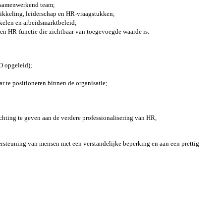
ed samenwerkend team;
wikkeling, leiderschap en HR-vraagstukken;
kkelen en arbeidsmarktbeleid;
een HR-functie die zichtbaar van toegevoegde waarde is.
O opgeleid);
r te positioneren binnen de organisatie;
chting te geven aan de verdere professionalisering van HR,
ersteuning van mensen met een verstandelijke beperking en aan een prettig