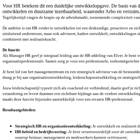
Voor HR betekent dit een duidelijke ontwikkelopgave. De basis van de 
ontwikkelen en duurzame inzetbaarheid, waaronder Arbo en verzuim.
Tegelijkertijd vragen de krapte op de arbeidsmarkt, toenemende complexiteit van
De ambitie is om HR verder te ontwikkelen tot een deskundige, proactieve en zich
uitsluitend ondersteunt, maar ook adviseert, kaders ontwikkelt, ontwikkelingen
combineert met realisatiekracht.
De functie
Als Manager HR geef je integraal leiding aan de HR-afdeling van Elver. Je bent v
organisatieprofessionals. Samen zorg je voor een professionele, toekomstgerichte
Je bent lid van het managementteam en een strategisch adviseur van de bestuurde
draag je bij aan organisatieontwikkeling, leiderschapsontwikkeling en strategis
Jouw leiderschapsstijl typeert zich als coachend en verbindend, daarin geef je ri
verandering en levert daarmee een zichtbare bijdrage aan de verdere ontwikkelin
maakt deze functie bijzonder aantrekkelijk voor een ervaren HR-professional.
Resultaatgebieden:
Strategisch HR en organisatieontwikkeling:
Je ontwikkelt en realiseert
HR-beleid en bedrijfsvoering:
Je bent verantwoordelijk voor de ontwikke
waarop bestuur, management en medewerkers kunnen vertrouwen;