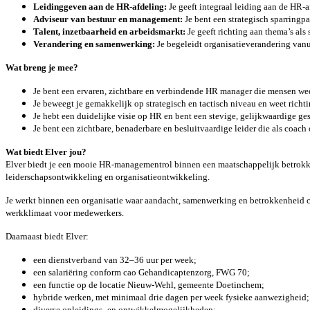
Leidinggeven aan de HR-afdeling:
Je geeft integraal leiding aan de HR-
Adviseur van bestuur en management:
Je bent een strategisch sparring
Talent, inzetbaarheid en arbeidsmarkt:
Je geeft richting aan thema’s al
Verandering en samenwerking:
Je begeleidt organisatieverandering van
Wat breng je mee?
Je bent een ervaren, zichtbare en verbindende HR manager die mensen we
Je beweegt je gemakkelijk op strategisch en tactisch niveau en weet rich
Je hebt een duidelijke visie op HR en bent een stevige, gelijkwaardige ge
Je bent een zichtbare, benaderbare en besluitvaardige leider die als coach
Wat biedt Elver jou?
Elver biedt je een mooie HR-managementrol binnen een maatschappelijk betrokken o
leiderschapsontwikkeling en organisatieontwikkeling.
Je werkt binnen een organisatie waar aandacht, samenwerking en betrokkenheid ce
werkklimaat voor medewerkers.
Daarnaast biedt Elver:
een dienstverband van 32–36 uur per week;
een salariëring conform cao Gehandicaptenzorg, FWG 70;
een functie op de locatie Nieuw-Wehl, gemeente Doetinchem;
hybride werken, met minimaal drie dagen per week fysieke aanwezigheid;
diverse opleidings- en ontwikkelmogelijkheden;