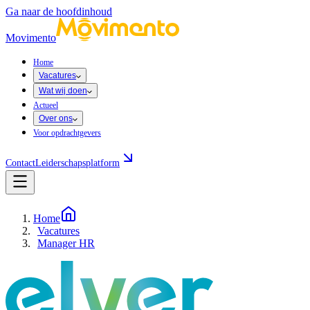
Ga naar de hoofdinhoud
Movimento
Home
Vacatures
Wat wij doen
Actueel
Over ons
Voor opdrachtgevers
Contact
Leiderschapsplatform
Home
Vacatures
Manager HR