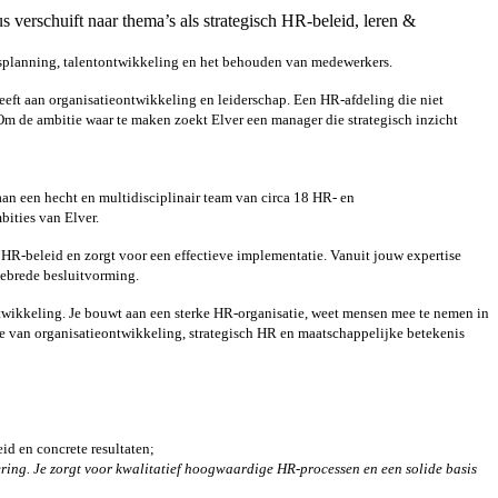
 verschuift naar thema’s als strategisch HR-beleid, leren &
elsplanning, talentontwikkeling en het behouden van medewerkers.
eeft aan organisatieontwikkeling en leiderschap. Een HR-afdeling die niet
m de ambitie waar te maken zoekt Elver een manager die strategisch inzicht
aan een hecht en multidisciplinair team van circa 18 HR- en
bities van Elver.
 HR-beleid en zorgt voor een effectieve implementatie. Vanuit jouw expertise
iebrede besluitvorming.
 ontwikkeling. Je bouwt aan een sterke HR-organisatie, weet mensen mee te nemen in
ie van organisatieontwikkeling, strategisch HR en maatschappelijke betekenis
id en concrete resultaten;
ering. Je zorgt voor kwalitatief hoogwaardige HR-processen en een solide basis