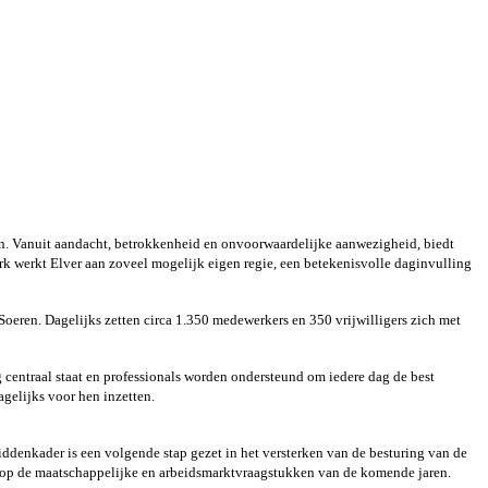
an. Vanuit aandacht, betrokkenheid en onvoorwaardelijke aanwezigheid, biedt
k werkt Elver aan zoveel mogelijk eigen regie, een betekenisvolle daginvulling
eren. Dagelijks zetten circa 1.350 medewerkers en 350 vrijwilligers zich met
 centraal staat en professionals worden ondersteund om iedere dag de best
gelijks voor hen inzetten.
iddenkader is een volgende stap gezet in het versterken van de besturing van de
en op de maatschappelijke en arbeidsmarktvraagstukken van de komende jaren.