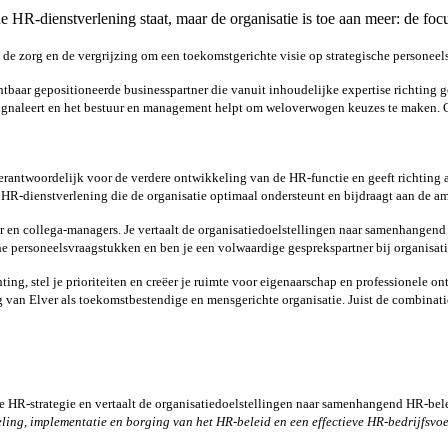
HR-dienstverlening staat, maar de organisatie is toe aan meer: de focus
 de zorg en de vergrijzing om een toekomstgerichte visie op strategische persone
tbaar gepositioneerde businesspartner die vanuit inhoudelijke expertise richting g
 signaleert en het bestuur en management helpt om weloverwogen keuzes te maken. O
erantwoordelijk voor de verdere ontwikkeling van de HR-functie en geeft richting 
 HR-dienstverlening die de organisatie optimaal ondersteunt en bijdraagt aan de am
r en collega-managers. Je vertaalt de organisatiedoelstellingen naar samenhangend
che personeelsvraagstukken en ben je een volwaardige gesprekspartner bij organisat
chting, stel je prioriteiten en creëer je ruimte voor eigenaarschap en professionele
g van Elver als toekomstbestendige en mensgerichte organisatie. Juist de combinat
 de HR-strategie en vertaalt de organisatiedoelstellingen naar samenhangend HR-bele
ling, implementatie en borging van het HR-beleid en een effectieve HR-bedrijfsvo