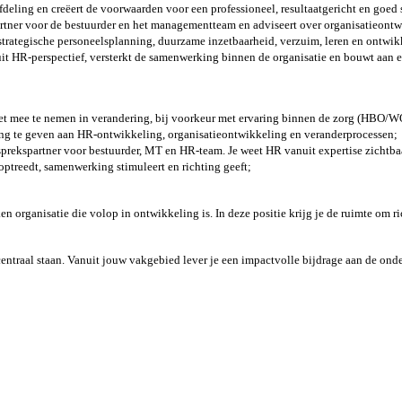
afdeling en creëert de voorwaarden voor een professioneel, resultaatgericht en go
partner voor de bestuurder en het managementteam en adviseert over organisatieont
s strategische personeelsplanning, duurzame inzetbaarheid, verzuim, leren en ontwi
uit HR-perspectief, versterkt de samenwerking binnen de organisatie en bouwt aan 
et mee te nemen in verandering, bij voorkeur met ervaring binnen de zorg (HBO/W
ting te geven aan HR-ontwikkeling, organisatieontwikkeling en veranderprocessen;
sprekspartner voor bestuurder, MT en HR-team. Je weet HR vanuit expertise zichtbaa
 optreedt, samenwerking stimuleert en richting geeft;
rganisatie die volop in ontwikkeling is. In deze positie krijg je de ruimte om ri
ntraal staan. Vanuit jouw vakgebied lever je een impactvolle bijdrage aan de ond