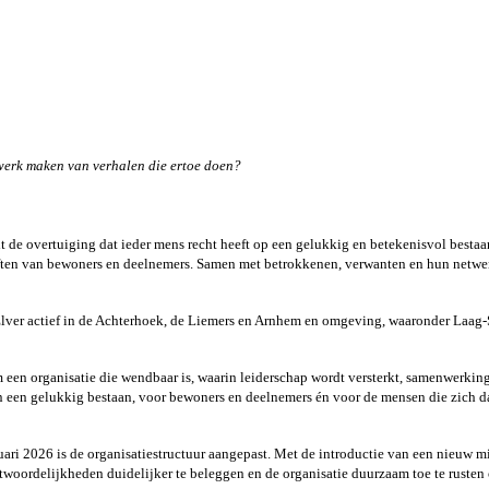
werk maken van verhalen die ertoe doen?
t de overtuiging dat ieder mens recht heeft op een gelukkig en betekenisvol besta
ften van bewoners en deelnemers. Samen met betrokkenen, verwanten en hun netwer
ver actief in de Achterhoek, de Liemers en Arnhem en omgeving, waaronder Laag-So
een organisatie die wendbaar is, waarin leiderschap wordt versterkt, samenwerking
an een gelukkig bestaan, voor bewoners en deelnemers én voor de mensen die zich da
nuari 2026 is de organisatiestructuur aangepast. Met de introductie van een nieuw m
ntwoordelijkheden duidelijker te beleggen en de organisatie duurzaam toe te rust