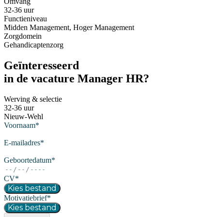
Omvang
32-36 uur
Functieniveau
Midden Management, Hoger Management
Zorgdomein
Gehandicaptenzorg
Geïnteresseerd
in de vacature Manager HR?
Werving & selectie
32-36 uur
Nieuw-Wehl
Voornaam
*
E-mailadres
*
Geboortedatum
*
CV
*
Kies bestand
Motivatiebrief
*
Kies bestand