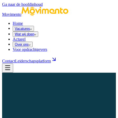
Ga naar de hoofdinhoud
Movimento
Home
Vacatures
Wat wij doen
Actueel
Over ons
Voor opdrachtgevers
Contact
Leiderschapsplatform