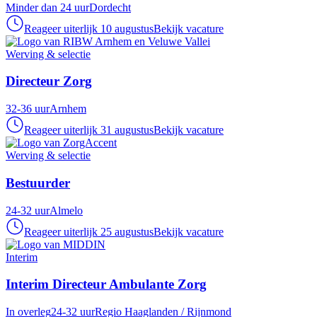
Minder dan 24 uur
Dordecht
Reageer uiterlijk 10 augustus
Bekijk vacature
Werving & selectie
Directeur Zorg
32-36 uur
Arnhem
Reageer uiterlijk 31 augustus
Bekijk vacature
Werving & selectie
Bestuurder
24-32 uur
Almelo
Reageer uiterlijk 25 augustus
Bekijk vacature
Interim
Interim Directeur Ambulante Zorg
In overleg
24-32 uur
Regio Haaglanden / Rijnmond