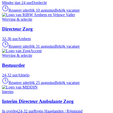
Minder dan 24 uur
Dordecht
Reageer uiterlijk 10 augustus
Bekijk vacature
Werving & selectie
Directeur Zorg
32-36 uur
Arnhem
Reageer uiterlijk 31 augustus
Bekijk vacature
Werving & selectie
Bestuurder
24-32 uur
Almelo
Reageer uiterlijk 25 augustus
Bekijk vacature
Interim
Interim Directeur Ambulante Zorg
In overleg
24-32 uur
Regio Haaglanden / Rijnmond