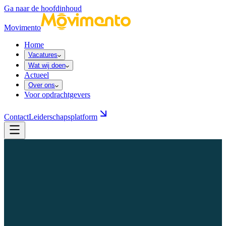
Ga naar de hoofdinhoud
Movimento
Home
Vacatures
Wat wij doen
Actueel
Over ons
Voor opdrachtgevers
Contact
Leiderschapsplatform